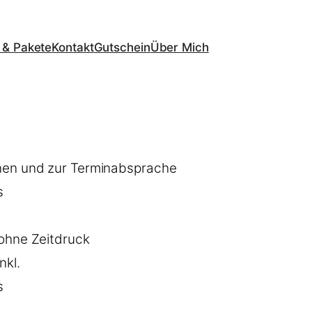
 & Pakete
Kontakt
Gutschein
Über Mich
nen und zur Terminabsprache
s
ohne Zeitdruck
nkl.
s